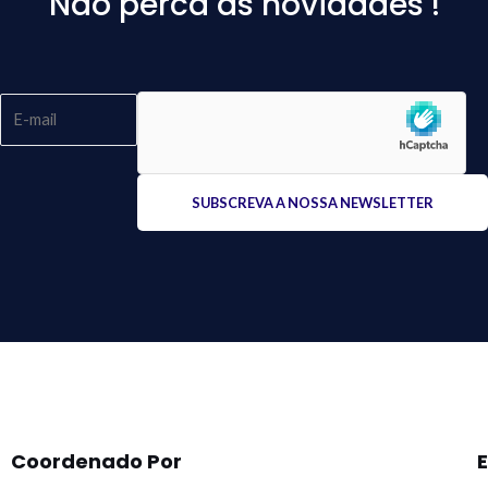
Não perca as novidades !
Please
leave
this
field
empty.
Coordenado Por