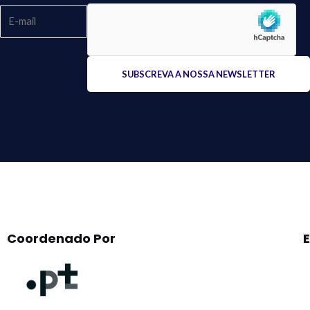
Please
leave
this
field
empty.
Coordenado Por