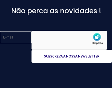
Não perca as novidades !
Please
leave
this
field
empty.