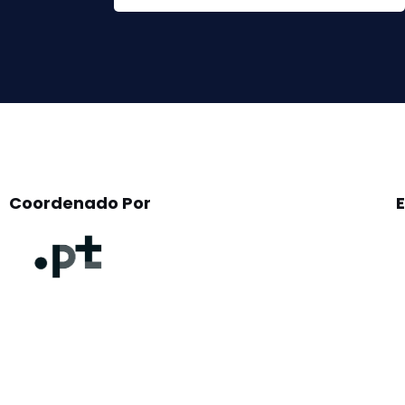
this
field
empty.
Coordenado Por