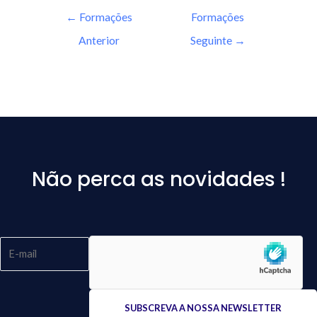
←
Formações
Formações
Anterior
Seguinte
→
Não perca as novidades !
Please
leave