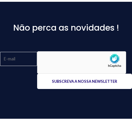
Não perca as novidades !
Please
leave
this
field
empty.