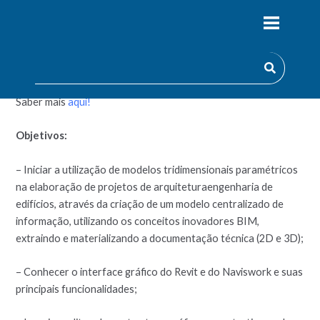
Informação da Construção é um processo, uma metodologia,
que envolve várias ferramentas, tecnologias e contratos para
a geração e gestão de representações digitais das
características físicas e funcionais de construções.
Saber mais
aqui!
Objetivos:
– Iniciar a utilização de modelos tridimensionais paramétricos
na elaboração de projetos de arquiteturaengenharia de
edifícios, através da criação de um modelo centralizado de
informação, utilizando os conceitos inovadores BIM,
extraindo e materializando a documentação técnica (2D e 3D);
– Conhecer o interface gráfico do Revit e do Naviswork e suas
principais funcionalidades;