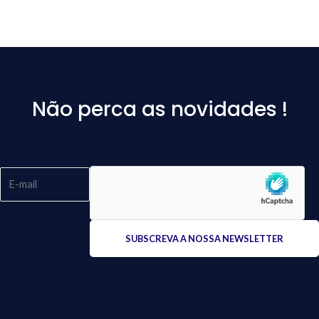
Não perca as novidades !
Please
leave
this
field
empty.