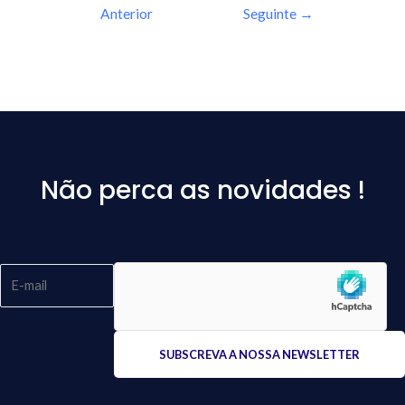
Anterior
Seguinte
→
Não perca as novidades !
Please
leave
this