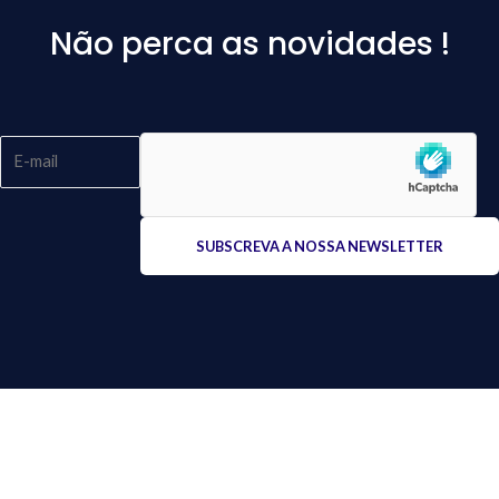
Não perca as novidades !
Please
leave
this
field
empty.