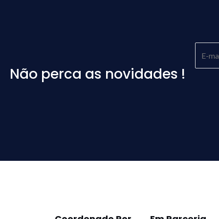
Não perca as novidades !
Please
leave
this
field
empty.
Coordenado Por
Em Parceria