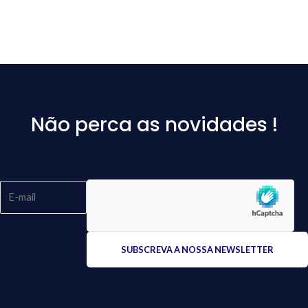
Não perca as novidades !
Please
leave
this
field
empty.