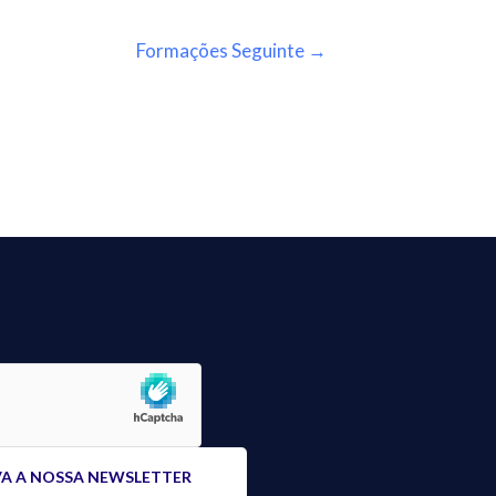
Formações Seguinte
→