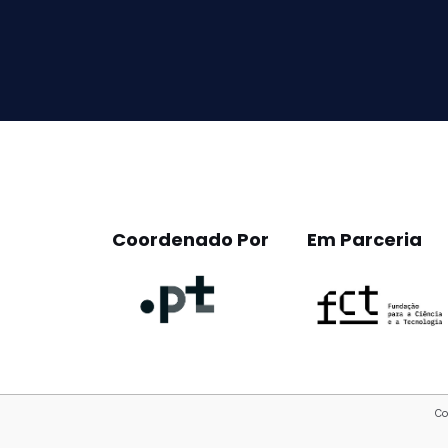
leave
this
field
empty.
Coordenado Por
Em Parceria
Co