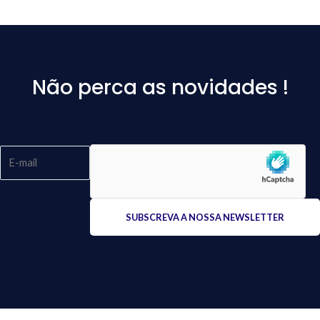
Não perca as novidades !
Please
leave
this
field
empty.