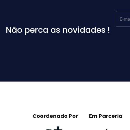
Não perca as novidades !
Please
leave
this
field
empty.
Coordenado Por
Em Parceria