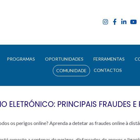
E
PROGRAMAS
OPORTUNIDADES
FERRAMENTAS
C
CONTACTOS
COMUNIDADE
O ELETRÓNICO: PRINCIPAIS FRAUDES E
odos os perigos online? Aprenda a detetar as fraudes online à distâ
 está exposto a centenas de perigos, disfarçados de anexos e ligaç