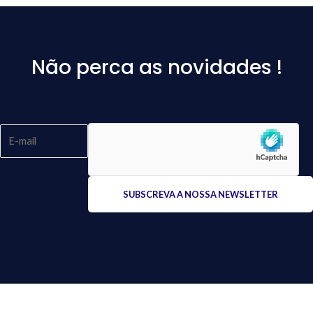
Não perca as novidades !
Please
leave
this
field
empty.