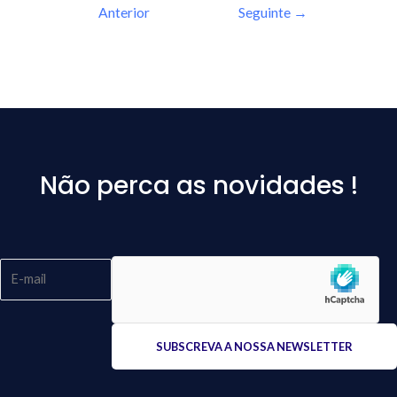
Anterior
Seguinte
→
Não perca as novidades !
Please
leave
this
field