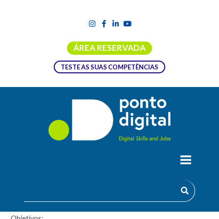
ÁREA RESERVADA
TESTE AS SUAS COMPETÊNCIAS
FORMAÇÃO EMPREGO + DIGITAL |
WEB – FERRAMENTAS MULTIMÉDIA –
UFCD 5416
Objetivos: