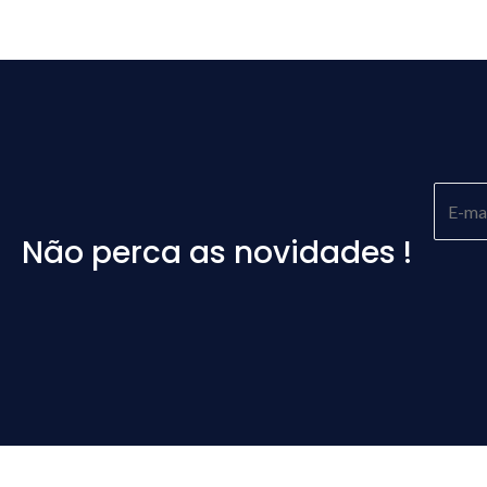
Não perca as novidades !
Please
leave
this
field
empty.