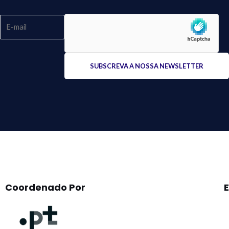
Please
leave
this
field
empty.
Coordenado Por