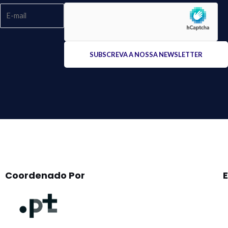
Please
leave
this
field
empty.
Coordenado Por