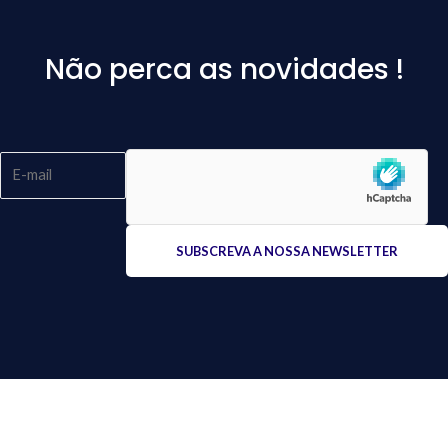
Não perca as novidades !
Please
leave
this
field
empty.