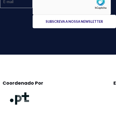
Please
leave
this
field
empty.
Coordenado Por