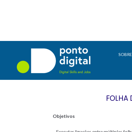
SOBR
FOLHA 
Objetivos
– Executar ligações entre múltiplas folh