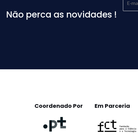
Não perca as novidades !
Please
leave
this
field
empty.
Coordenado Por
Em Parceria