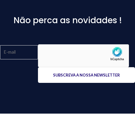
Não perca as novidades !
Please
leave
this
field
empty.