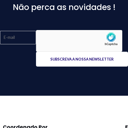
Não perca as novidades !
Please
leave
this
field
empty.
Coordenado Por