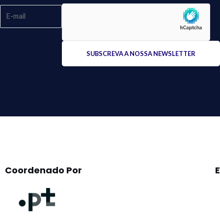
Please
leave
this
field
empty.
Coordenado Por