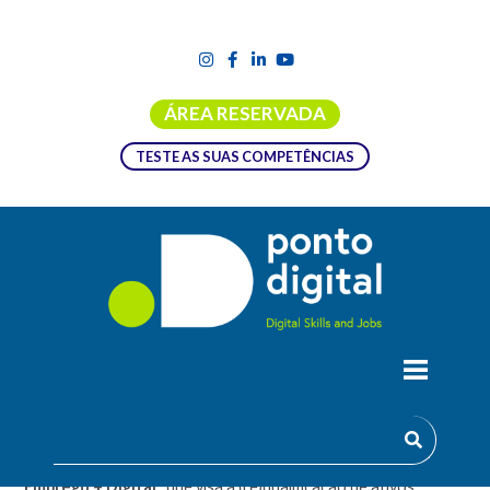
ÁREA RESERVADA
TESTE AS SUAS COMPETÊNCIAS
FORMAÇÃO EMPREGO + DIGITAL |
0778 – FOLHA DE CÁLCULO
Ação de formação financiada pela Medida PRR
“Formação
Emprego + Digital”
que visa a (re)qualificação de ativos