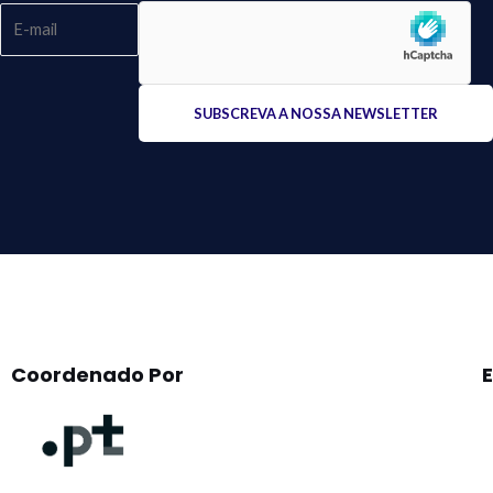
Please
leave
this
field
empty.
Coordenado Por