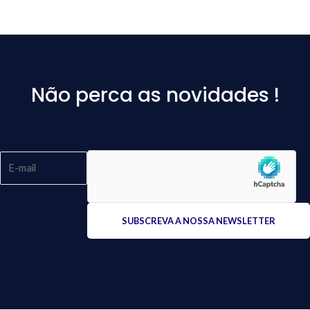
Não perca as novidades !
Please
leave
this
field
empty.