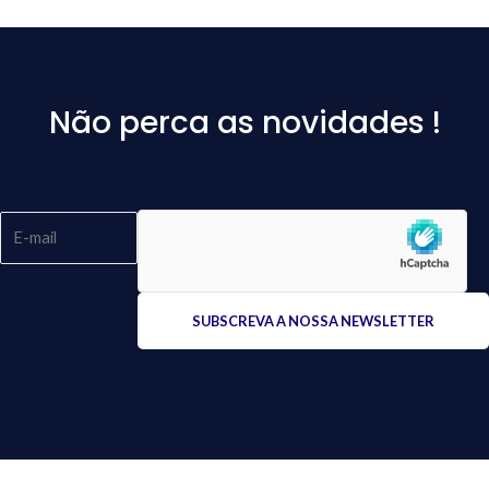
Não perca as novidades !
Please
leave
this
field
empty.