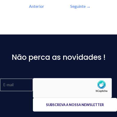
Anterior
Seguinte
→
Não perca as novidades !
Please
leave
this