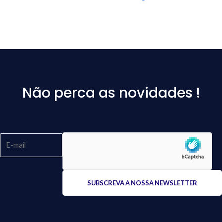
Não perca as novidades !
Please
leave
this
field