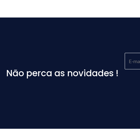
Não perca as novidades !
Please
leave
this
field
empty.