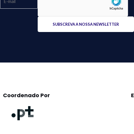
Please
leave
this
field
empty.
Coordenado Por