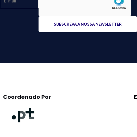
Please
leave
this
field
empty.
Coordenado Por