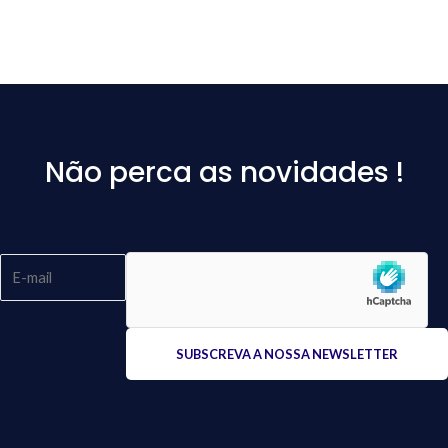
Não perca as novidades !
Please
leave
this
field
empty.