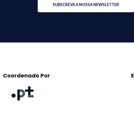
leave
this
field
empty.
Coordenado Por