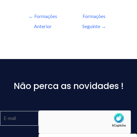
←
Formações
Formações
Anterior
Seguinte
→
Não perca as novidades !
Please