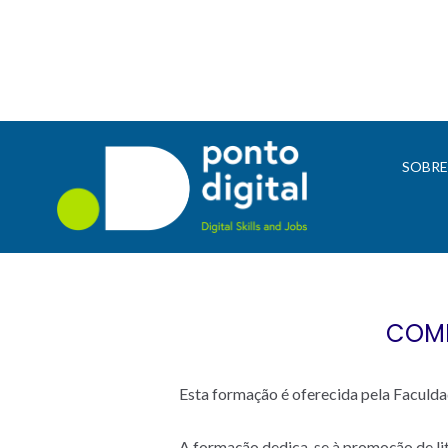
SOBR
COMP
Esta formação é oferecida pela Faculd
A formação dedica-se à promoção de lite