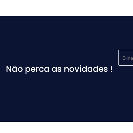
Não perca as novidades !
Please
leave
this
field
empty.