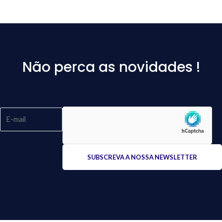
Não perca as novidades !
Please
leave
this
field
empty.