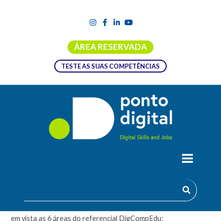
ÁREA RESERVADA
TESTE AS SUAS COMPETÊNCIAS
CAPACITAÇÃO DIGITAL NÍVEL 2
– Promover o desenvolvimento, aprofundamento e
densificação das competências digitais dos docentes, tendo
em vista as 6 áreas do referencial DigCompEdu;