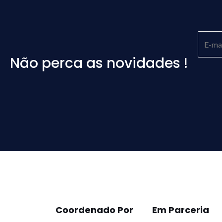
Não perca as novidades !
Please
leave
this
field
empty.
Coordenado Por
Em Parceria