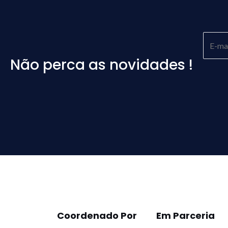
Não perca as novidades !
Please
leave
this
field
empty.
Coordenado Por
Em Parceria