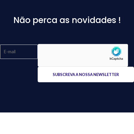
Não perca as novidades !
Please
leave
this
field
empty.