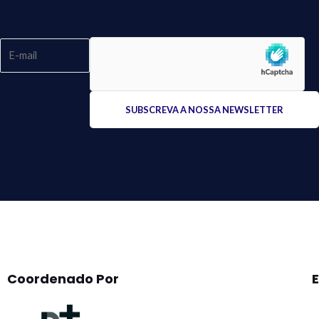
Please
leave
this
field
empty.
Coordenado Por