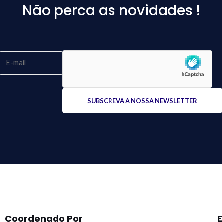
Não perca as novidades !
Please
leave
this
field
empty.
Coordenado Por