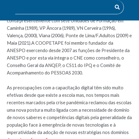
atualidade a entidade proprietária da ETAP – Escola
Profissional, que foi instituída em 20 de setembro de 1989 e
conta presentemente com sete Unidades de Formação em
Caminha (1989), VP Âncora (1989), VN Cerveira (1996),
Valença, (2000), Viana (2006), Ponte de Lima/F.Adultos (2009) e
Maia (2021).A COOPETAPE foi membro fundador da
ANESPO exercendo desde 2007 as funções de Presidente da
ANESPO e por esta via integra o CNE como conselheiro, o
Conselho Geral da ANQEP, o CS11 do IPQ e o Comité de
Acompanhamento do PESSOAS 2030.
As preocupações com a capacitação digital têm sido muito
efetivas desde que existe a escola mas, nos tempos mais
recentes marcados pela crise pandémica reclamou das escolas
uma nova postura muito ligada com a necessidade de domínio
de novos saberes e competências digitais pela generalidade da
população face à emergência de novas tecnologias e à
imperatividade da adoção de novas estratégias nos domínios