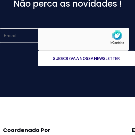
Não perca as novidades !
Please
leave
this
field
empty.
Coordenado Por