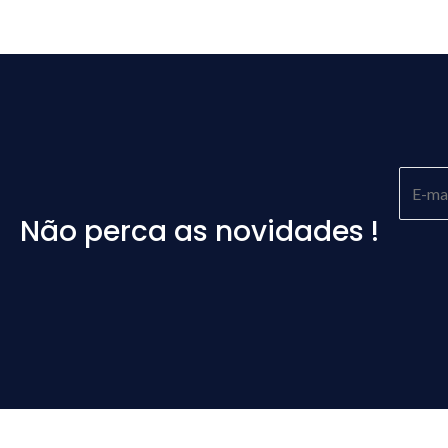
Não perca as novidades !
Please
leave
this
field
empty.