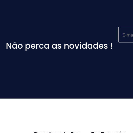
Não perca as novidades !
Please
leave
this
field
empty.