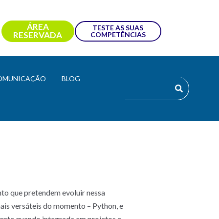
ÁREA
TESTE AS SUAS
RESERVADA
COMPETÊNCIAS
OMUNICAÇÃO
BLOG
nto que pretendem evoluir nessa
is versáteis do momento – Python, e
ente quando integrada em projetos e