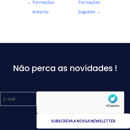
←
Formações
Formações
Anterior
Seguinte
→
Não perca as novidades !
Please
leave