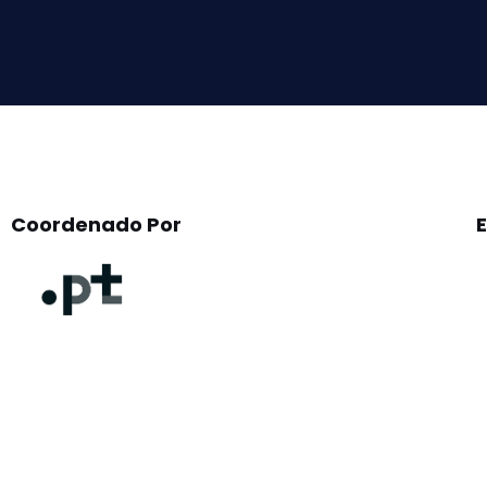
this
field
empty.
Coordenado Por