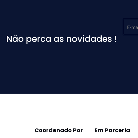
Não perca as novidades !
Please
leave
this
field
empty.
Coordenado Por
Em Parceria