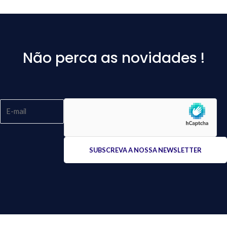
Não perca as novidades !
Please
leave
this
field
empty.