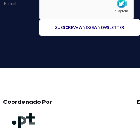
Please
leave
this
field
empty.
Coordenado Por