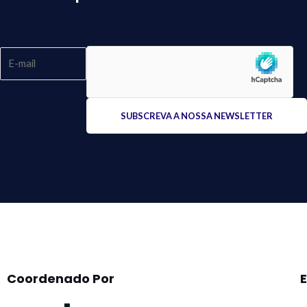
Please
leave
this
field
empty.
Coordenado Por