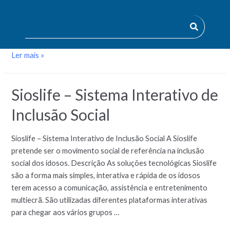
jovem, através da capacitação dos professores e do ensino de
Ciência da Computação e da programação, nas escolas
públicas dos 1.º e 2.º ciclos do ensino básico da …
Ler mais »
Sioslife – Sistema Interativo de
Inclusão Social
Sioslife – Sistema Interativo de Inclusão Social A Sioslife
pretende ser o movimento social de referência na inclusão
social dos idosos. Descrição As soluções tecnológicas Sioslife
são a forma mais simples, interativa e rápida de os idosos
terem acesso a comunicação, assistência e entretenimento
multiecrã. São utilizadas diferentes plataformas interativas
para chegar aos vários grupos …