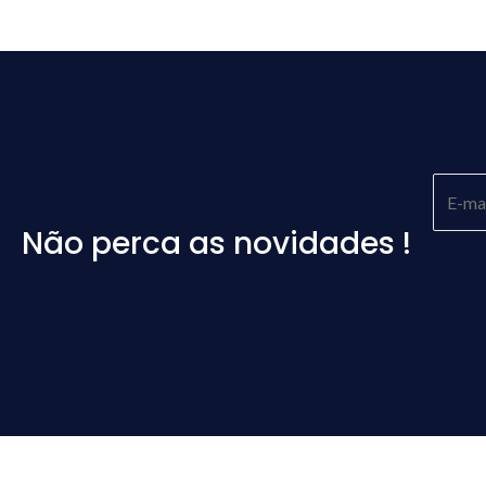
Não perca as novidades !
Please
leave
this
field
empty.